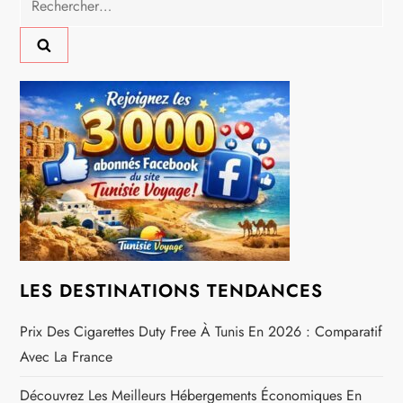
a
t
i
o
n
d
e
LES DESTINATIONS TENDANCES
l
Prix Des Cigarettes Duty Free À Tunis En 2026 : Comparatif
Avec La France
’
Découvrez Les Meilleurs Hébergements Économiques En