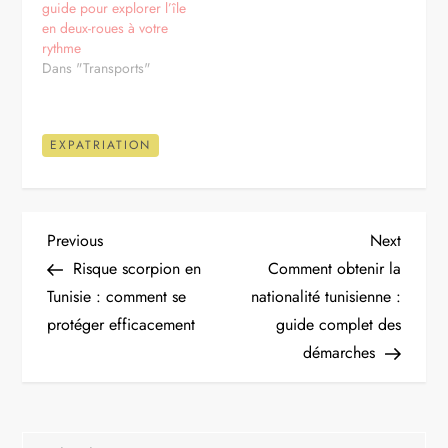
guide pour explorer l’île
en deux-roues à votre
rythme
Dans "Transports"
EXPATRIATION
N
Previous
Next
Previous
Next
Post
Post
Risque scorpion en
Comment obtenir la
a
Tunisie : comment se
nationalité tunisienne :
protéger efficacement
guide complet des
v
démarches
i
g
Rechercher :