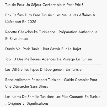
a
Tunisie Pour Un Séjour Confortable À Petit Prix !
r
Prix Parfum Duty Free Tunisie : Les Meilleures Affaires À
L'aéroport En 2026
t
Recette Chakchouka Tunisienne : Préparation Authentique
i
Et Savoureuse
c
Durée Vol Paris Tunis : Tout Savoir Sur Le Trajet
l
Top 10 Des Meilleures Agences De Voyage En Tunisie
e
Les Différentes Types D'hébergement En Tunisie
Renouvellement Passeport Tunisien : Guide Complet Pour
Une Démarche Sans Stress
Les Noms De Famille Tunisiens Les Plus Courants En Tunisie
: Origines Et Significations