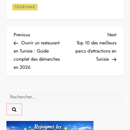
TOURISME
N
Previous
Next
Previous
Next
Post
Post
Ouvrir un restaurant
Top 10 des meilleurs
a
en Tunisie : Guide
parcs d’attractions en
complet des démarches
Tunisie
v
en 2026
i
g
Rechercher :
a
t