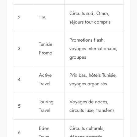
Circuits sud, Omra,
2
TTA
séjours tout compris
Promotions flash,
Tunisie
3
voyages internationaux,
Promo
groupes
Active
Prix bas, hôtels Tunisie,
4
Travel
voyages organisés
Touring
Voyages de noces,
5
Travel
circuits luxe, transferts
Eden
Circuits culturels,
6
Tours
départs garantis