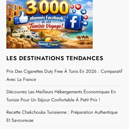
i
o
n
d
e
LES DESTINATIONS TENDANCES
l
Prix Des Cigarettes Duty Free À Tunis En 2026 : Comparatif
Avec La France
’
Découvrez Les Meilleurs Hébergements Économiques En
a
Tunisie Pour Un Séjour Confortable À Petit Prix !
r
Recette Chakchouka Tunisienne : Préparation Authentique
Et Savoureuse
t