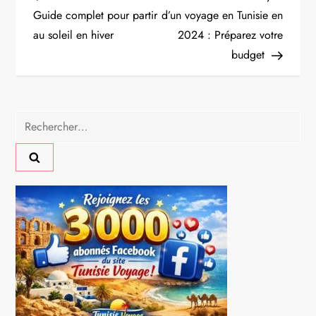
a
Guide complet pour partir
d’un voyage en Tunisie en
au soleil en hiver
2024 : Préparez votre
v
budget
i
g
Rechercher :
a
t
i
o
n
d