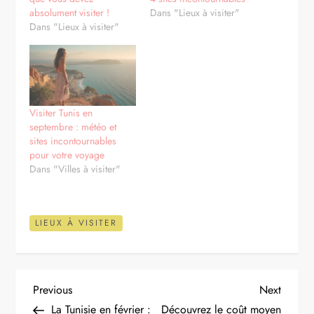
absolument visiter !
Dans "Lieux à visiter"
Dans "Lieux à visiter"
Visiter Tunis en
septembre : météo et
sites incontournables
pour votre voyage
Dans "Villes à visiter"
LIEUX À VISITER
N
Previous
Next
Previous
Next
Post
Post
La Tunisie en février :
Découvrez le coût moyen