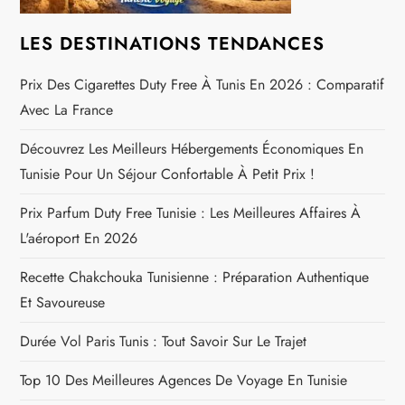
e
LES DESTINATIONS TENDANCES
l
Prix Des Cigarettes Duty Free À Tunis En 2026 : Comparatif
Avec La France
’
Découvrez Les Meilleurs Hébergements Économiques En
a
Tunisie Pour Un Séjour Confortable À Petit Prix !
r
Prix Parfum Duty Free Tunisie : Les Meilleures Affaires À
L'aéroport En 2026
t
Recette Chakchouka Tunisienne : Préparation Authentique
i
Et Savoureuse
c
Durée Vol Paris Tunis : Tout Savoir Sur Le Trajet
l
Top 10 Des Meilleures Agences De Voyage En Tunisie