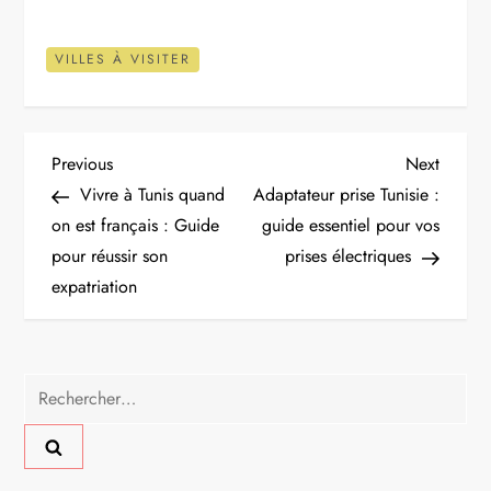
VILLES À VISITER
N
Previous
Next
Previous
Next
Post
Post
Vivre à Tunis quand
Adaptateur prise Tunisie :
a
on est français : Guide
guide essentiel pour vos
pour réussir son
prises électriques
v
expatriation
i
g
Rechercher :
a
t