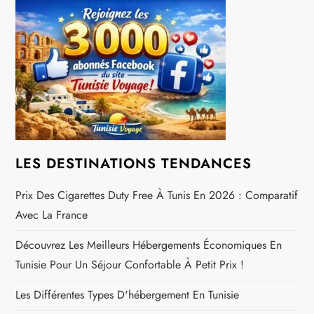
i
o
n
d
e
LES DESTINATIONS TENDANCES
l
Prix Des Cigarettes Duty Free À Tunis En 2026 : Comparatif
Avec La France
’
Découvrez Les Meilleurs Hébergements Économiques En
a
Tunisie Pour Un Séjour Confortable À Petit Prix !
r
Les Différentes Types D'hébergement En Tunisie